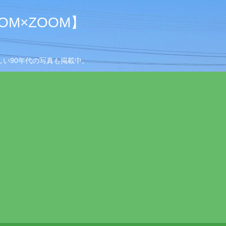
M×ZOOM】
い90年代の写真も掲載中。