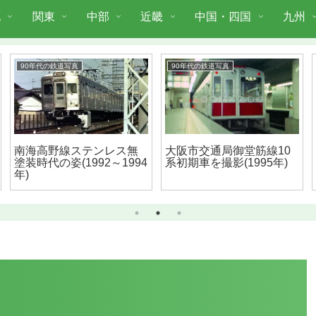
北
関東
中部
近畿
中国・四国
九州
90年代の鉄道写真
90年代の鉄道写真
南海高野線ステンレス無
大阪市交通局御堂筋線10
塗装時代の姿(1992～1994
系初期車を撮影(1995年)
年)