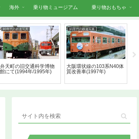
海外
乗り物ミュージアム
乗り物おもちゃ
90年代の鉄道写真
90年代の鉄道写真
南
弁天町の旧交通科学博物
大阪環状線の103系N40体
南
館にて(1994年/1995年)
質改善車(1997年)
転
月