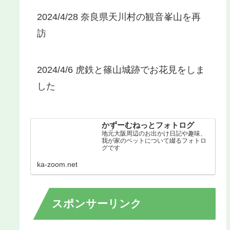
2024/4/28 奈良県天川村の観音峯山を再
訪
2024/4/6 虎鉄と篠山城跡でお花見をしま
した
かずーむねっとフォトログ
地元大阪周辺のお出かけ日記や趣味、
我が家のペットについて綴るフォトロ
グです
ka-zoom.net
スポンサーリンク