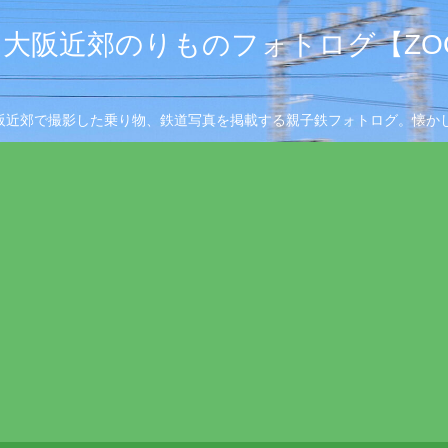
大阪近郊のりものフォトログ【ZOO
阪近郊で撮影した乗り物、鉄道写真を掲載する親子鉄フォトログ。懐かし