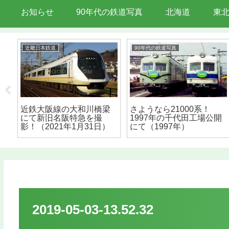
お知らせ
90年代の鉄道写真
北海道
東
近畿日本鉄道
90年代の鉄道写真
関
近鉄大阪線の大和川橋梁
さようなら21000系！
影
にて新旧名阪特急を撮
1997年の千代田工場公開
影！（2021年1月31日）
にて（1997年）
2019-05-03-13.52.32