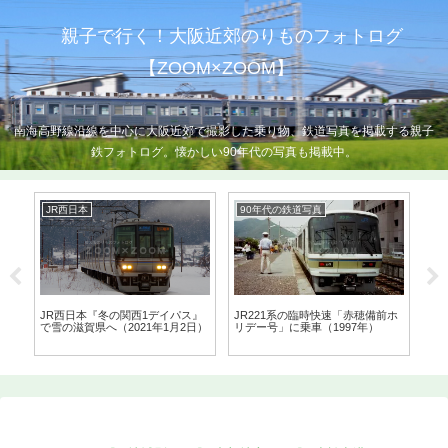
親子で行く！大阪近郊のりものフォトログ
【ZOOM×ZOOM】
南海高野線沿線を中心に大阪近郊で撮影した乗り物、鉄道写真を掲載する親子
鉄フォトログ。懐かしい90年代の写真も掲載中。
JR西日本
90年代の鉄道写真
南
の千
JR西日本『冬の関西1デイパス』
JR221系の臨時快速「赤穂備前ホ
南
で雪の滋賀県へ（2021年1月2日）
リデー号」に乗車（1997年）
影と
月7