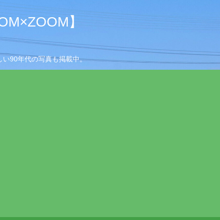
M×ZOOM】
い90年代の写真も掲載中。