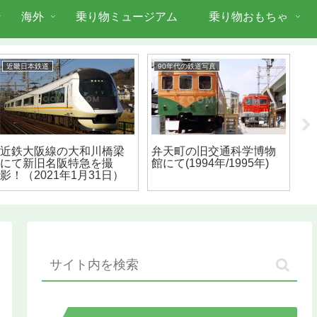
海外
乗り物ミュージアム
乗り物おもちゃ
近畿日本鉄道
90年代の鉄道写真
9
近鉄大阪線の大和川橋梁
弁天町の旧交通科学博物
大
にて新旧名阪特急を撮
館にて(1994年/1995年)
系
影！（2021年1月31日）