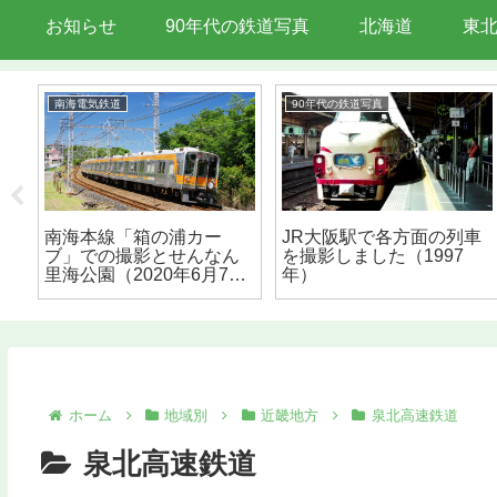
お知らせ
90年代の鉄道写真
北海道
東
南海電気鉄道
90年代の鉄道写真
デイ
南海本線「箱の浦カー
JR大阪駅で各方面の列車
ブ」での撮影とせんなん
を撮影しました（1997
里海公園（2020年6月7
年）
日）
ホーム
地域別
近畿地方
泉北高速鉄道
泉北高速鉄道