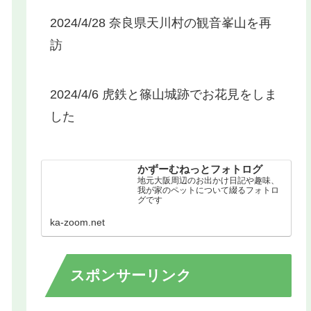
2024/4/28 奈良県天川村の観音峯山を再
訪
2024/4/6 虎鉄と篠山城跡でお花見をしま
した
かずーむねっとフォトログ
地元大阪周辺のお出かけ日記や趣味、
我が家のペットについて綴るフォトロ
グです
ka-zoom.net
スポンサーリンク