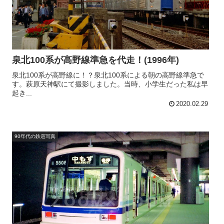
泉北100系が高野線準急を代走！(1996年)
泉北100系が高野線に！？泉北100系による朝の高野線準急で
す。萩原天神駅にて撮影しました。当時、小学生だった私は早
起き...
2020.02.29
90年代の鉄道写真