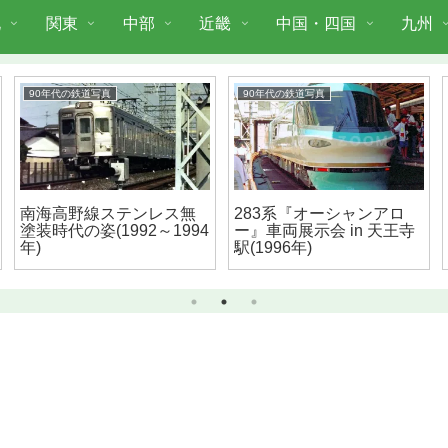
北
関東
中部
近畿
中国・四国
九州
90年代の鉄道写真
90年代の鉄道写真
南海高野線ステンレス無
283系『オーシャンアロ
塗装時代の姿(1992～1994
ー』車両展示会 in 天王寺
年)
駅(1996年)