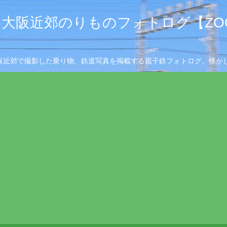
大阪近郊のりものフォトログ【ZOO
阪近郊で撮影した乗り物、鉄道写真を掲載する親子鉄フォトログ。懐かし