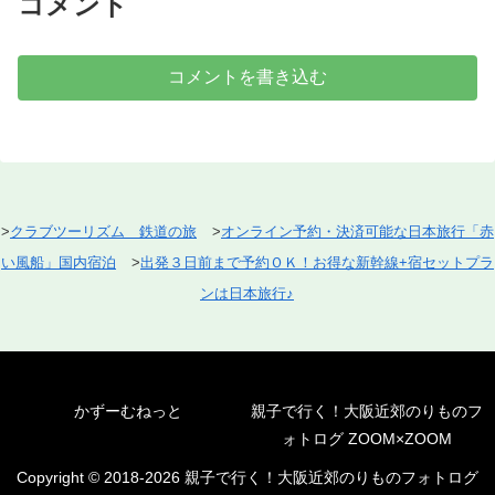
コメント
コメントを書き込む
>
クラブツーリズム 鉄道の旅
>
オンライン予約・決済可能な日本旅行「赤
い風船」国内宿泊
>
出発３日前まで予約ＯＫ！お得な新幹線+宿セットプラ
ンは日本旅行♪
かずーむねっと
親子で行く！大阪近郊のりものフ
ォトログ ZOOM×ZOOM
Copyright © 2018-2026 親子で行く！大阪近郊のりものフォトログ