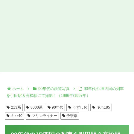
ホーム
90年代の鉄道写真
90年代のJR四国の列車
を引田駅＆高松駅にて撮影！（1996年/1997年）
213系
8000系
90年代
うずしお
キハ185
キハ40
マリンライナー
予讃線