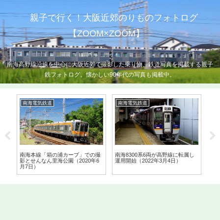
親子で行く！大阪近郊のりものフォトログ
【ZOOM×ZOOM】
南海高野線沿線を中心に大阪近郊で撮影した乗り物、鉄道写真を掲載する親子
鉄フォトログ。懐かしい90年代の写真も掲載中。
南海電気鉄道
南海電気鉄道
9
南海本線「箱の浦カーブ」での撮
南海8300系6両が高野線に転属し
南
影とせんなん里海公園（2020年6
運用開始（2022年3月4日）
の姿
月7日）