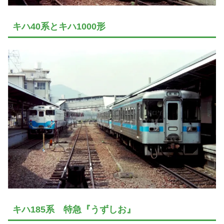
キハ40系とキハ1000形
キハ185系 特急『うずしお』