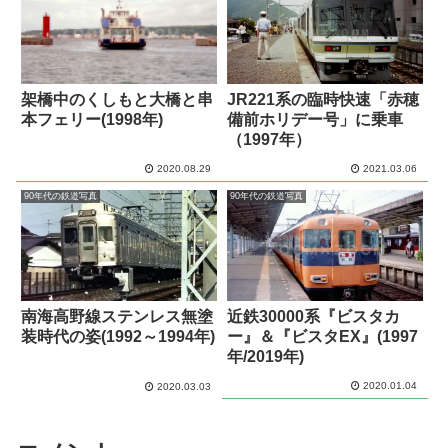
架橋中のくしもと大橋と串
JR221系の臨時快速「赤穂
本フェリー(1998年)
備前ホリデー号」に乗車
（1997年）
2020.08.29
2021.03.06
90年代の鉄道写真
90年代の鉄道写真
南海高野線ステンレス無塗
近鉄30000系『ビスタカ
装時代の姿(1992～1994年)
ー』＆『ビスタEX』(1997
年/2019年)
2020.01.04
2020.03.03