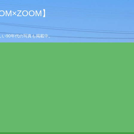
M×ZOOM】
い90年代の写真も掲載中。