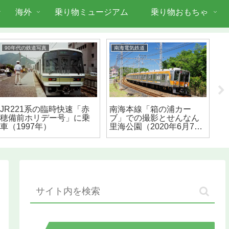
海外
乗り物ミュージアム
乗り物おもちゃ
90年代の鉄道写真
南海電気鉄道
阪
JR221系の臨時快速「赤
南海本線「箱の浦カー
浜
穂備前ホリデー号」に乗
ブ」での撮影とせんなん
を
車（1997年）
里海公園（2020年6月7
年
日）