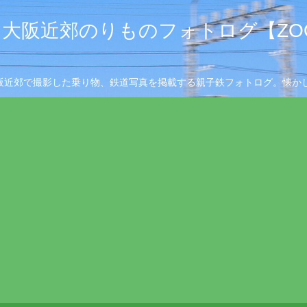
大阪近郊のりものフォトログ【ZOO
阪近郊で撮影した乗り物、鉄道写真を掲載する親子鉄フォトログ。懐かし