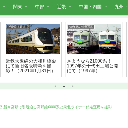
北
関東
中部
近畿
中国・四国
九州
近畿日本鉄道
90年代の鉄道写真
近鉄大阪線の大和川橋梁
さようなら21000系！
にて新旧名阪特急を撮
1997年の千代田工場公開
影！（2021年1月31日）
にて（1997年）
新今宮駅で引退迫る高野線6000系と泉北ライナー代走運用を撮影