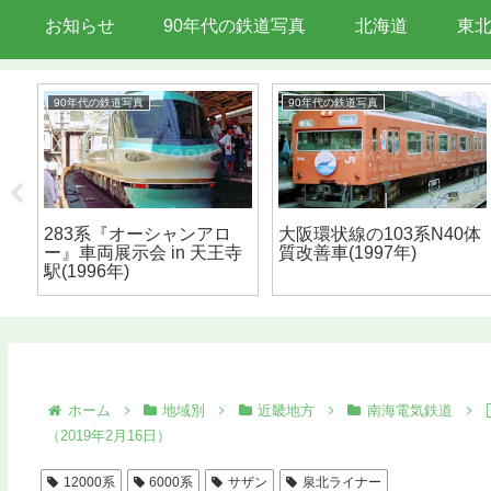
お知らせ
90年代の鉄道写真
北海道
東
90年代の鉄道写真
90年代の鉄道写真
線に
283系『オーシャンアロ
大阪環状線の103系N40体
年3
ー』車両展示会 in 天王寺
質改善車(1997年)
駅(1996年)
ホーム
地域別
近畿地方
南海電気鉄道
（2019年2月16日）
12000系
6000系
サザン
泉北ライナー