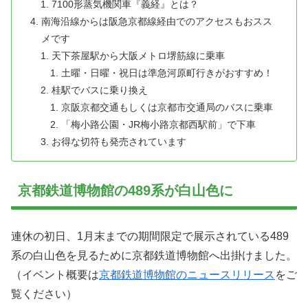
7100形蒸気機関車『義経』とは？
南海沿線からは阪急京都線経由でのアクセスもおスス
メです
天下茶屋駅から大阪メトロ堺筋線に乗車
土曜・日曜・祝日は準急河原町行きがおすすめ！
桂駅でバスに乗り換え
京阪京都交通もしくは京都市交通局のバスに乗車
「梅小路公園・JR梅小路京都西駅前」で下車
お得な切符も発売されています
京都鉄道博物館の489系が白山色に
連休の初日、1月末までの期間限定で展示されている489
系の白山色を見るために京都鉄道博物館へ出掛けました。
（イベント概要は
京都鉄道博物館のニュースリリース
をご
覧ください）