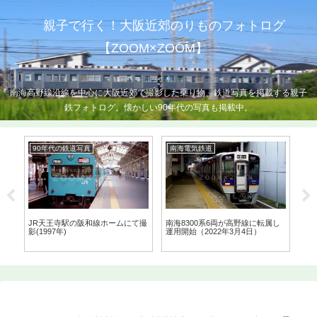
親子で行く！大阪近郊のりものフォトログ
【ZOOM×ZOOM】
南海高野線沿線を中心に大阪近郊で撮影した乗り物、鉄道写真を掲載する親子
鉄フォトログ。懐かしい90年代の写真も掲載中。
南海電気鉄道
90年代の鉄道写真
9
し
南海本線「箱の浦カーブ」での撮
さようなら21000系！1997年の千
大阪
影とせんなん里海公園（2020年6
代田工場公開にて（1997年）
(19
月7日）