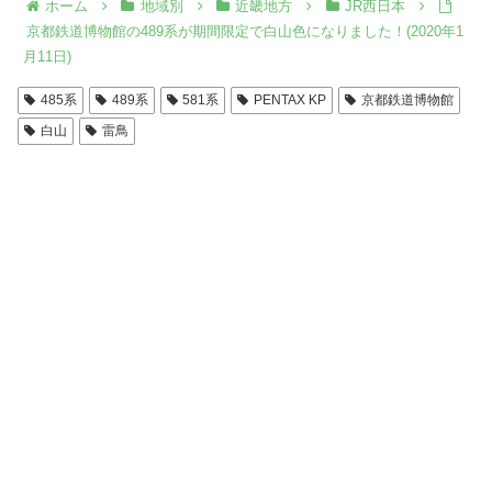
ホーム
地域別
近畿地方
JR西日本
京都鉄道博物館の489系が期間限定で白山色になりました！(2020年1
月11日)
485系
489系
581系
PENTAX KP
京都鉄道博物館
白山
雷鳥