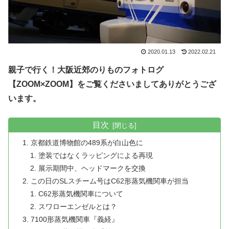
2020.01.13
2022.02.21
親子で行く！大阪近郊のりものフォトログ
【ZOOM×ZOOM】をご覧くださいましてありがとうござ
います。
目次
京都鉄道博物館の489系が白山色に
塗装ではなくラッピングによる再現
展示期間中、ヘッドマークを交換
この日のSLスチーム号はC62形蒸気機関車が担当
C62形蒸気機関車について
スワローエンゼルとは？
7100形蒸気機関車『義経』