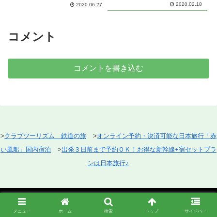
2020.02.18
2020.06.27
コメント
コメントを書き込む
>
クラブツーリズム 鉄道の旅
>
オンライン予約・決済可能な日本旅行「赤
い風船」国内宿泊
>
出発３日前まで予約ＯＫ！お得な新幹線+宿セットプラ
ンは日本旅行♪
メニュー
ホーム
検索
トップ
サイドバー
かずーむねっと
親子で行く！大阪近郊のりものフ