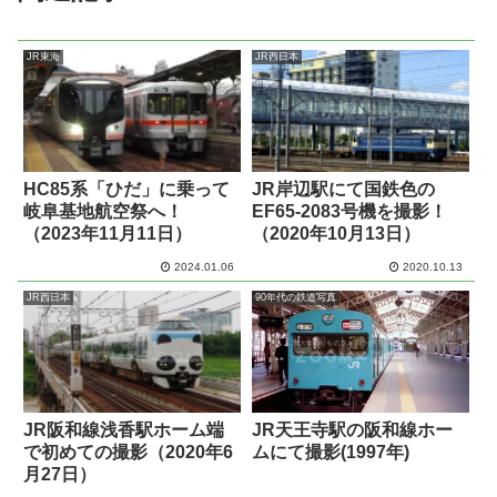
JR東海
JR西日本
HC85系「ひだ」に乗って
JR岸辺駅にて国鉄色の
岐阜基地航空祭へ！
EF65-2083号機を撮影！
（2023年11月11日）
（2020年10月13日）
2024.01.06
2020.10.13
JR西日本
90年代の鉄道写真
JR阪和線浅香駅ホーム端
JR天王寺駅の阪和線ホー
で初めての撮影（2020年6
ムにて撮影(1997年)
月27日）