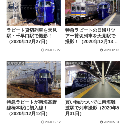
ラピート貸切列車を天見
特急ラピートの日帰りツ
駅・千早口駅で撮影！
アー貸切列車を天見駅で
（2020年12月27日）
撮影！（2020年12月13
日）
2020.12.27
2020.12.13
南海電気鉄道
南海電気鉄道
特急ラピートが南海高野
買い物のついでに南海難
線橋本駅に初入線！
波駅で列車撮影（2020年5
（2020年12月12日）
月31日）
2020.12.12
2020.05.31