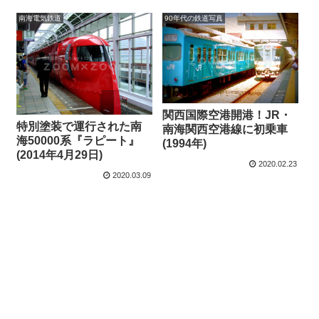
南海電気鉄道
90年代の鉄道写真
関西国際空港開港！JR・
特別塗装で運行された南
南海関西空港線に初乗車
海50000系『ラピート』
(1994年)
(2014年4月29日)
2020.02.23
2020.03.09