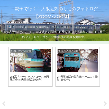
親子で行く！大阪近郊のりものフォトログ
【ZOOM×ZOOM】
南海高野線沿線を中心に大阪近郊で撮影した乗り物、鉄道写真を掲載する親子
鉄フォトログ。懐かしい90年代の写真も掲載中。
90年代の鉄道写真
90年代の鉄道写真
J
影し
283系『オーシャンアロー』車両
JR天王寺駅の阪和線ホームにて撮
近
展示会 in 天王寺駅(1996年)
影(1997年)
置駅
日