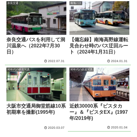
奈良交通
南海バス
奈良交通バスを利用して洞
【備忘録】南海高野線運転
川温泉へ（2022年7月30
見合わせ時のバス迂回ルー
日）
ト（2024年1月31日）
2022.07.31
2024.01.31
90年代の鉄道写真
90年代の鉄道写真
大阪市交通局御堂筋線10系
近鉄30000系『ビスタカ
初期車を撮影(1995年)
ー』＆『ビスタEX』(1997
年/2019年)
2020.01.04
2020.03.07