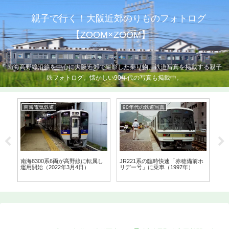
親子で行く！大阪近郊のりものフォトログ
【ZOOM×ZOOM】
南海高野線沿線を中心に大阪近郊で撮影した乗り物、鉄道写真を掲載する親子
鉄フォトログ。懐かしい90年代の写真も掲載中。
南海電気鉄道
90年代の鉄道写真
近
代
南海8300系6両が高野線に転属し
JR221系の臨時快速「赤穂備前ホ
近
運用開始（2022年3月4日）
リデー号」に乗車（1997年）
名阪
日