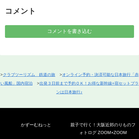
コメント
コメントを書き込む
>
クラブツーリズム 鉄道の旅
>
オンライン予約・決済可能な日本旅行「赤
い風船」国内宿泊
>
出発３日前まで予約ＯＫ！お得な新幹線+宿セットプラ
ンは日本旅行♪
かずーむねっと
親子で行く！大阪近郊のりものフ
ォトログ ZOOM×ZOOM