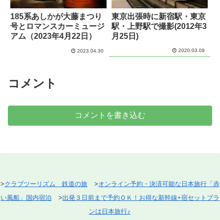
185系あしかが大藤まつり
東京出張時に新宿駅・東京
号とロマンスカーミュージ
駅・上野駅で撮影(2012年3
アム（2023年4月22日）
月25日)
2020.03.09
2023.04.30
コメント
コメントを書き込む
>
クラブツーリズム 鉄道の旅
>
オンライン予約・決済可能な日本旅行「赤
い風船」国内宿泊
>
出発３日前まで予約ＯＫ！お得な新幹線+宿セットプラ
ンは日本旅行♪