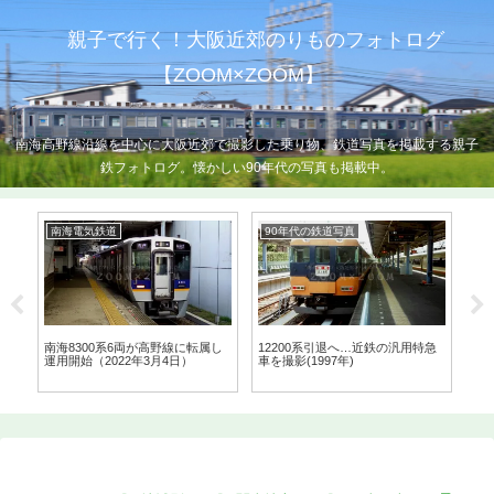
親子で行く！大阪近郊のりものフォトログ
【ZOOM×ZOOM】
南海高野線沿線を中心に大阪近郊で撮影した乗り物、鉄道写真を掲載する親子
鉄フォトログ。懐かしい90年代の写真も掲載中。
南海電気鉄道
90年代の鉄道写真
J
』
南海8300系6両が高野線に転属し
12200系引退へ…近鉄の汎用特急
近
日）
運用開始（2022年3月4日）
車を撮影(1997年)
置駅
日