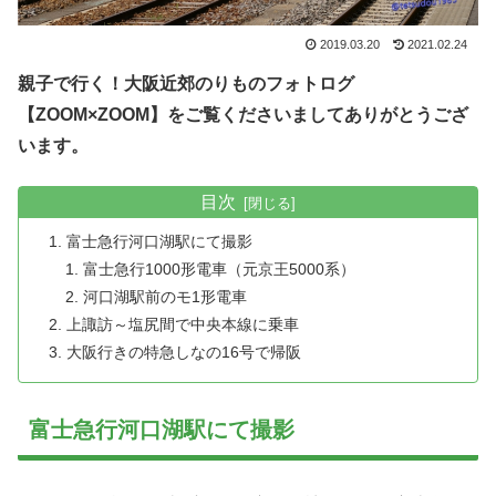
2019.03.20
2021.02.24
親子で行く！大阪近郊のりものフォトログ
【ZOOM×ZOOM】をご覧くださいましてありがとうござ
います。
目次
富士急行河口湖駅にて撮影
富士急行1000形電車（元京王5000系）
河口湖駅前のモ1形電車
上諏訪～塩尻間で中央本線に乗車
大阪行きの特急しなの16号で帰阪
富士急行河口湖駅にて撮影