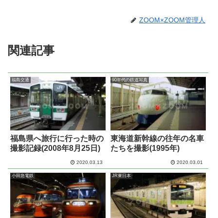
ZOOM×ZOOM管理人
関連記事
福島交通
90年代の鉄道写真
福島県へ旅行に行った時の
東海道新幹線の往年の名車
撮影記録(2008年8月25日)
たちを撮影(1995年)
2020.03.13
2020.03.01
小田急電鉄
JR東日本