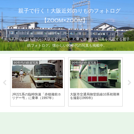
親子で行く！大阪近郊のりものフォトログ
【ZOOM×ZOOM】
南海高野線沿線を中心に大阪近郊で撮影した乗り物、鉄道写真を掲載する親子
鉄フォトログ。懐かしい90年代の写真も掲載中。
90年代の鉄道写真
90年代の鉄道写真
9
代
JR221系の臨時快速「赤穂備前ホ
大阪市交通局御堂筋線10系初期車
J
リデー号」に乗車（1997年）
を撮影(1995年)
影(