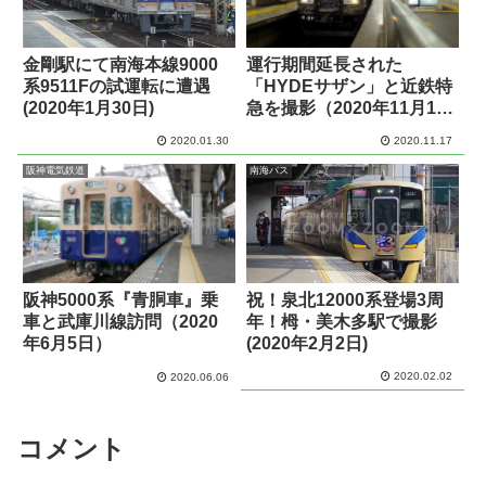
金剛駅にて南海本線9000
運行期間延長された
系9511Fの試運転に遭遇
「HYDEサザン」と近鉄特
(2020年1月30日)
急を撮影（2020年11月16
日）
2020.01.30
2020.11.17
阪神電気鉄道
南海バス
阪神5000系『青胴車』乗
祝！泉北12000系登場3周
車と武庫川線訪問（2020
年！栂・美木多駅で撮影
年6月5日）
(2020年2月2日)
2020.02.02
2020.06.06
コメント