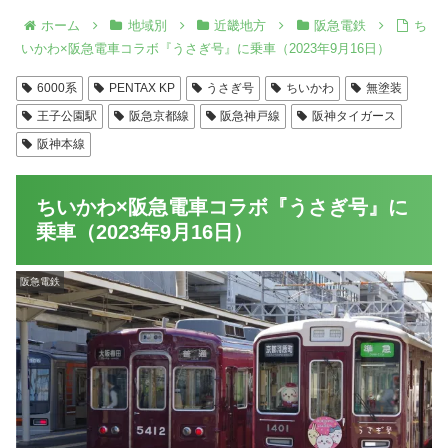
ホーム
地域別
近畿地方
阪急電鉄
ち
いかわ×阪急電車コラボ『うさぎ号』に乗車（2023年9月16日）
6000系
PENTAX KP
うさぎ号
ちいかわ
無塗装
王子公園駅
阪急京都線
阪急神戸線
阪神タイガース
阪神本線
ちいかわ×阪急電車コラボ『うさぎ号』に
乗車（2023年9月16日）
阪急電鉄