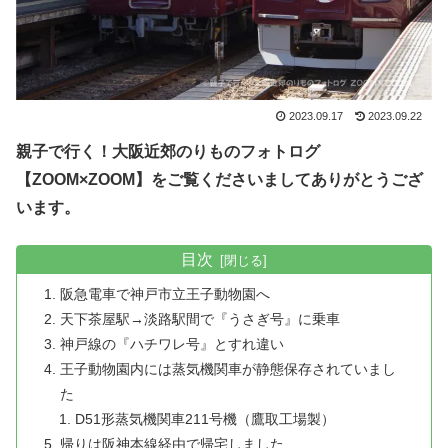
2023.09.17
2023.09.22
親子で行く！大阪近郊のりものフォトログ
【ZOOM×ZOOM】をご覧くださいましてありがとうござ
います。
目次
阪急電車で神戸市立王子動物園へ
天下茶屋駅→淡路駅間で『うさぎ号』に乗車
神戸線の『ハチワレ号』とすれ違い
王子動物園内には蒸気機関車が静態保存されていまし
た
D51形蒸気機関車211号機（鷹取工場製）
帰りは阪神本線経由で帰宅しました