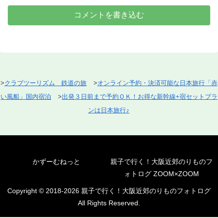
コメントを書き込む
>
クラブツーリズム 鉄道の旅
>
オンライン予約・決済可能な日本旅行「赤
い風船」国内宿泊
>
出発３日前まで予約ＯＫ！お得な新幹線+宿セットプラ
ンは日本旅行♪
かずーむねっと
親子で行く！大阪近郊のりものフ
ォトログ ZOOM×ZOOM
Copyright © 2018-2026 親子で行く！大阪近郊のりものフォトログ
All Rights Reserved.