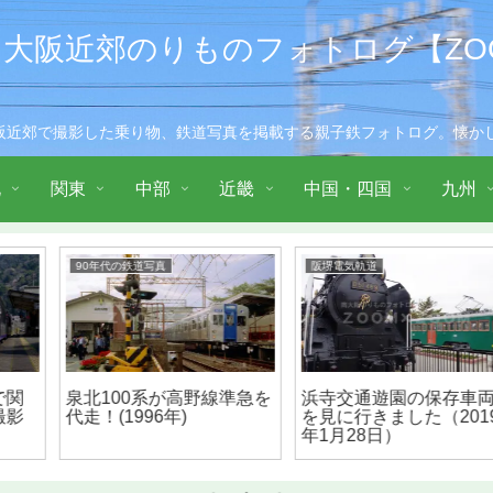
大阪近郊のりものフォトログ【ZOO
阪近郊で撮影した乗り物、鉄道写真を掲載する親子鉄フォトログ。懐かし
北
関東
中部
近畿
中国・四国
九州
阪堺電気軌道
南海電気鉄道
浜寺交通遊園の保存車両
南海8300系6両が高野線に
を見に行きました（2019
転属し運用開始（2022年3
年1月28日）
月4日）