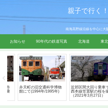
親子で行く！
南海高野線沿線を中心に大
お知らせ
90年代の鉄道写真
北海道
東
JR西日本
90年代の鉄道写真
物
近郊区間大回り乗車で関
泉北100系が高野線準急を
西本線笠置駅の桜を撮影
代走！(1996年)
（2021年3月27日）