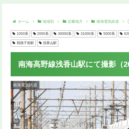
ホーム
地域別
近畿地方
南海電気鉄道
1050系
2000系
30000系
31000系
5000系
62
我孫子前駅
浅香山駅
南海高野線浅香山駅にて撮影（20
南海電気鉄道