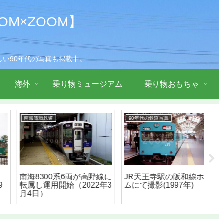
M×ZOOM】
い90年代の写真も掲載中。
海外
乗り物ミュージアム
乗り物おもちゃ
90年代の鉄道写真
90年代の鉄道写真
9
JR天王寺駅の阪和線ホー
さようなら21000系！
2
ムにて撮影(1997年)
1997年の千代田工場公開
ー
にて（1997年）
駅(